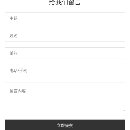
给我们留言
立即提交